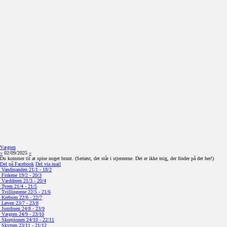
Vægten
«
02/09/2025
»
Du kommer til at spise noget brunt. (Seriøst, det står i stjernerne. Det er ikke mig, der finder på det her!)
Del på Facebook
Del via mail
Vandmanden
21/1 - 18/2
Fiskene
19/2 - 20/3
Vædderen
21/3 - 20/4
Tyren
21/4 - 21/5
Tvillingerne
22/5 - 21/6
Krebsen
22/6 - 22/7
Løven
23/7 - 23/8
Jomfruen
24/8 - 23/9
Vægten
24/9 - 23/10
Skorpionen
24/10 - 22/11
Skytten
23/11 - 21/12